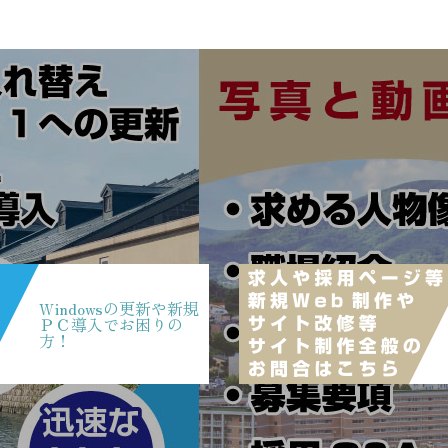
Windowsの更新や新規
ＰＣ導入でお困りの
方！