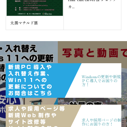
カ...
太黒マチルド展
Windowsの更新や新規
ＰＣ導入でお困りの
方！
求人や採用ページの制
作にお困りの方！