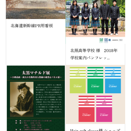
北海道新幹線PR用看板
北照高等学校 様 2018年
学校案内パンフレッ...
Hair cult clever様 ショップ